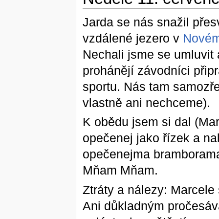
Jarda se nás snažil pře
vzdálené jezero v
Novém
Nechali jsme se umluvit 
prohánějí závodníci přip
sportu. Nás tam samozřej
vlastně ani nechceme).
K obědu jsem si dal (Mart
opečenej jako řízek a na
opečenejma bramborama ja
Mňam Mňam.
Ztráty a nálezy: Marcele s
Ani důkladným pročesává