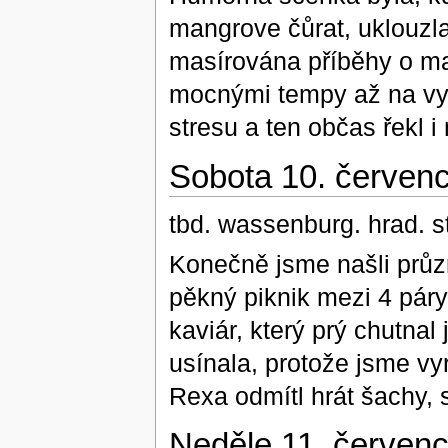
mangrove čůrat, uklouzla
masírována příběhy o ma
mocnými tempy až na vyv
stresu a ten občas řekl i
Sobota 10. červen
tbd. wassenburg. hrad. s
Konečně jsme našli průz
pěkný piknik mezi 4 pár
kaviár, který prý chutnal
usínala, protože jsme vy
Rexa odmítl hrát šachy, 
Neděle 11. červen