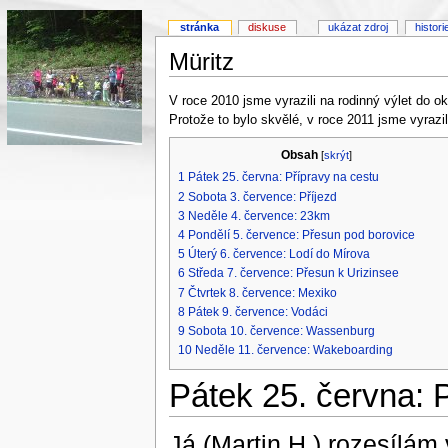
stránka
diskuse
ukázat zdroj
histori
Müritz
V roce 2010 jsme vyrazili na rodinný výlet do ok
Protože to bylo skvělé, v roce 2011 jsme vyrazil
Obsah
[
skrýt
]
1
Pátek 25. června: Přípravy na cestu
2
Sobota 3. července: Příjezd
3
Neděle 4. července: 23km
4
Pondělí 5. července: Přesun pod borovice
5
Úterý 6. července: Lodí do Mírova
6
Středa 7. července: Přesun k Urizinsee
7
Čtvrtek 8. července: Mexiko
8
Pátek 9. července: Vodáci
9
Sobota 10. července: Wassenburg
10
Neděle 11. července: Wakeboarding
Pátek 25. června: 
Já (Martin H.) rozesílá