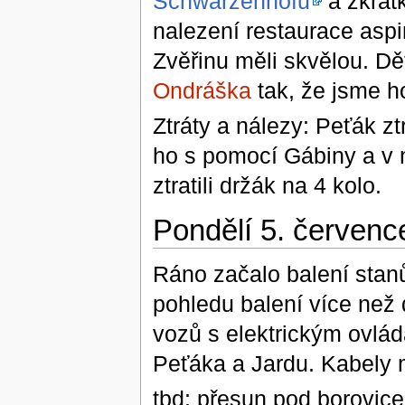
Schwarzenhofu
a zkratk
nalezení restaurace aspi
Zvěřinu měli skvělou. Dě
Ondráška
tak, že jsme h
Ztráty a nálezy: Peťák zt
ho s pomocí Gábiny a v 
ztratili držák na 4 kolo.
Pondělí 5. červenc
Ráno začalo balení sta
pohledu balení více než
vozů s elektrickým ovlá
Peťáka a Jardu. Kabely 
tbd: přesun pod borovice 