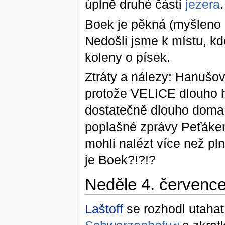
úplně druhé části
jezera
Boek je pěkná (myšleno p
Nedošli jsme k místu, kd
koleny o písek.
Ztráty a nálezy: Hanušov
protože VELICE dlouho hl
dostatečně dlouho doma 
poplašné zprávy Peťáke
mohli nalézt více než pl
je Boek?!?!?
Neděle 4. červenc
Laštoff
se rozhodl utahat