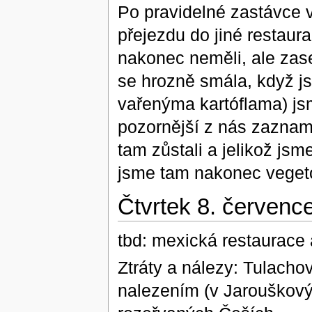
Po pravidelné zastávce 
přejezdu do jiné restaur
nakonec neměli, ale zase
se hrozně smála, když js
vařenýma kartóflama) js
pozornější z nás zaznam
tam zůstali a jelikož js
jsme tam nakonec vegeto
Čtvrtek 8. červenc
tbd: mexická restaurace
Ztráty a nálezy: Tulachovi
nalezením (v Jarouškovýc