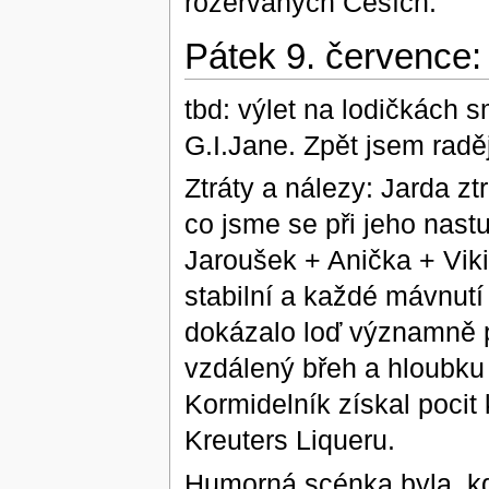
rozeřvaných Češích.
Pátek 9. července:
tbd: výlet na lodičkách 
G.I.Jane. Zpět jsem raděj
Ztráty a nálezy: Jarda zt
co jsme se při jeho nas
Jaroušek + Anička + Viki 
stabilní a každé mávnutí
dokázalo loď významně př
vzdálený břeh a hloubku
Kormidelník získal pocit
Kreuters Liqueru.
Humorná scénka byla, kd