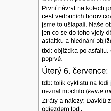
První návrat na kolech pr
cest vedoucích borovicov
jsme to ušlapali. Naše o
jen co se do toho vjely dě
asfaltku a hlednání objíž
tbd: objížďka po asfaltu
poprvé.
Úterý 6. července:
tdb: tolik cyklistů na lod
neznal mochito (
keine mo
Ztráty a nálezy: Davidů z
odjezdem lodi.