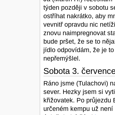
týden později v sobotu s
ostříhat nakrátko, aby mn
vevnitř opravdu nic netí
znovu naimpregnovat sta
bude pršet, že se to něj
jídlo odpovídám, že je to
nepřemýšlel.
Sobota 3. července
Ráno jsme (Tulachovi) nalo
sever. Hezky jsem si vyt
křižovatek. Po průjezdu
určeném kempu už není 