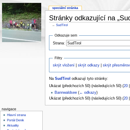
speciální stránka
Stránky odkazující na „Sud
←
SudTirol
Odkazuje sem
Strana:
Filtry
skrýt vložení
|
skrýt odkazy
|
skrýt přesměrov
Na
SudTirol
odkazují tyto stránky:
Ukázat (předchozích 50) (následujících 50) (
20
Bannwaldsee
(
← odkazy
)
Ukázat (předchozích 50) (následujících 50) (
20
navigace
Hlavní strana
Portál Denik
Aktuality