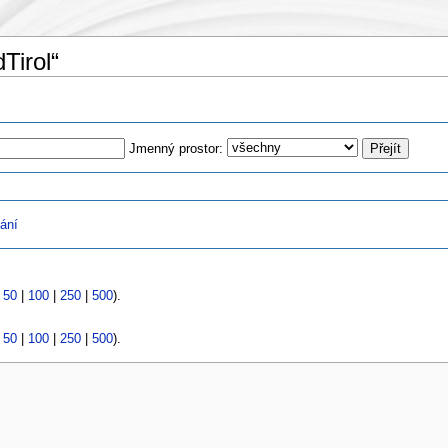
Tirol“
Jmenný prostor:
ání
|
50
|
100
|
250
|
500
).
|
50
|
100
|
250
|
500
).