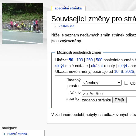
speciální stránka
Související změny pro st
←
ZellAmSee
Níže je seznam nedávných změn stránek odkazo
jsou
zvýrazněny
.
Možnosti posledních změn
Ukázat
50
|
100
|
250
|
500
posledních změn 
skrýt
malé editace |
ukázat
roboty |
skrýt
anon
Ukázat nové změny, počínaje od
10. 8. 2026,
Jmenný
Obr
prostor:
Název
stránky:
zadanou stránku
V zadaném období nebyly na odkazovaných st
navigace
Hlavní strana