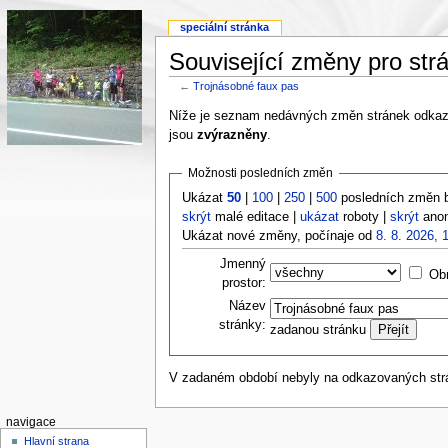
speciální stránka
Související změny pro str
←
Trojnásobné faux pas
Níže je seznam nedávných změn stránek odkazo
jsou
zvýrazněny
.
Možnosti posledních změn
Ukázat
50
|
100
|
250
|
500
posledních změn 
skrýt
malé editace |
ukázat
roboty |
skrýt
anon
Ukázat nové změny, počínaje od
8. 8. 2026, 
Jmenný
Obr
prostor:
Název
stránky:
zadanou stránku
V zadaném období nebyly na odkazovaných st
navigace
Hlavní strana