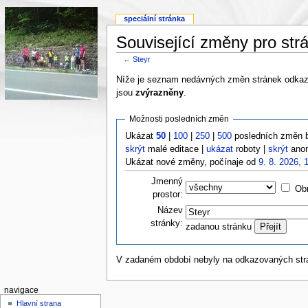
speciální stránka
Související změny pro str
←
Steyr
Níže je seznam nedávných změn stránek odkazo
jsou
zvýrazněny
.
Možnosti posledních změn
Ukázat
50
|
100
|
250
|
500
posledních změn 
skrýt
malé editace |
ukázat
roboty |
skrýt
anon
Ukázat nové změny, počínaje od
9. 8. 2026, 
Jmenný
Obr
prostor:
Název
stránky:
zadanou stránku
V zadaném období nebyly na odkazovaných st
navigace
Hlavní strana