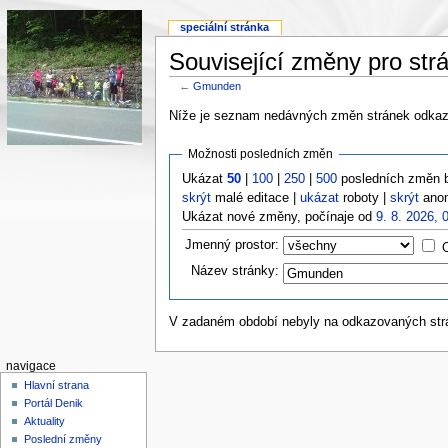
speciální stránka
Související změny pro st
←
Gmunden
Níže je seznam nedávných změn stránek odkazo
Možnosti posledních změn
Ukázat
50
|
100
|
250
|
500
posledních změn 
skrýt
malé editace |
ukázat
roboty |
skrýt
anon
Ukázat nové změny, počínaje od
9. 8. 2026, 
Jmenný prostor:
Název stránky:
V zadaném období nebyly na odkazovaných st
navigace
Hlavní strana
Portál Denik
Aktuality
Poslední změny