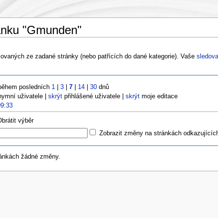
ránku "Gmunden"
vaných ze zadané stránky (nebo patřících do dané kategorie). Vaše
sledova
během posledních
1
|
3
|
7
|
14
|
30
dnů
ymní uživatele |
skrýt
přihlášené uživatele |
skrýt
moje editace
09:33
Obrátit výběr
Zobrazit změny na stránkách odkazujícíc
ránkách žádné změny.