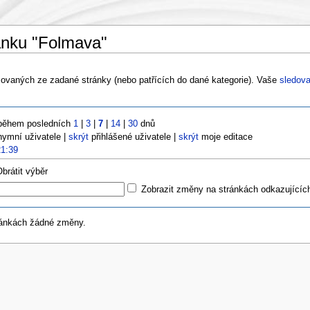
ánku "Folmava"
vaných ze zadané stránky (nebo patřících do dané kategorie). Vaše
sledova
během posledních
1
|
3
|
7
|
14
|
30
dnů
ymní uživatele |
skrýt
přihlášené uživatele |
skrýt
moje editace
21:39
Obrátit výběr
Zobrazit změny na stránkách odkazujícíc
ránkách žádné změny.