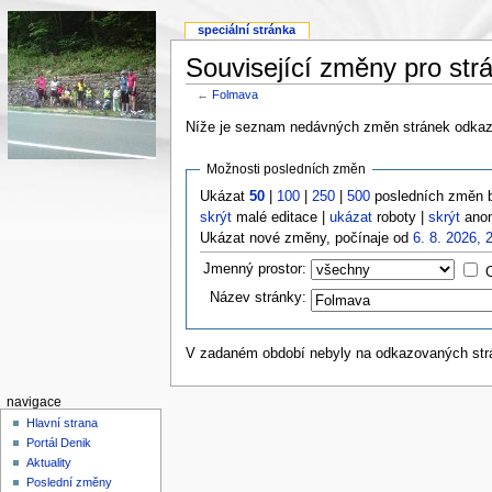
speciální stránka
Související změny pro str
←
Folmava
Níže je seznam nedávných změn stránek odkazo
Možnosti posledních změn
Ukázat
50
|
100
|
250
|
500
posledních změn 
skrýt
malé editace |
ukázat
roboty |
skrýt
anon
Ukázat nové změny, počínaje od
6. 8. 2026, 
Jmenný prostor:
Název stránky:
V zadaném období nebyly na odkazovaných st
navigace
Hlavní strana
Portál Denik
Aktuality
Poslední změny