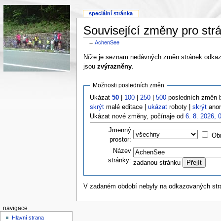
speciální stránka
Související změny pro st
←
AchenSee
Níže je seznam nedávných změn stránek odkazo
jsou
zvýrazněny
.
Možnosti posledních změn
Ukázat
50
|
100
|
250
|
500
posledních změn 
skrýt
malé editace |
ukázat
roboty |
skrýt
anon
Ukázat nové změny, počínaje od
6. 8. 2026, 
Jmenný
Obr
prostor:
Název
stránky:
zadanou stránku
V zadaném období nebyly na odkazovaných st
navigace
Hlavní strana