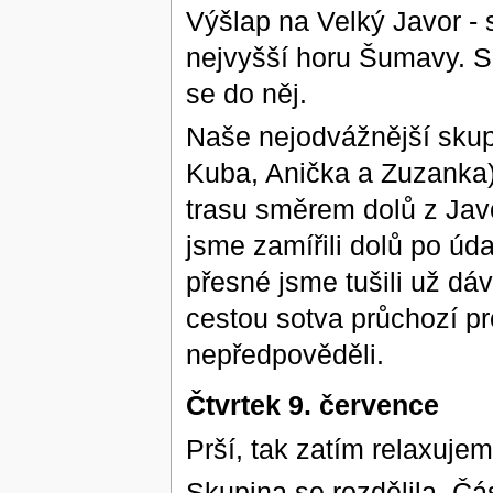
Výšlap na Velký Javor -
nejvyšší horu Šumavy. Sl
se do něj.
Naše nejodvážnější skup
Kuba, Anička a Zuzanka
trasu směrem dolů z Jav
jsme zamířili dolů po úd
přesné jsme tušili už dá
cestou sotva průchozí p
nepředpověděli.
Čtvrtek 9. července
Prší, tak zatím relaxuje
Skupina se rozdělila. Čás