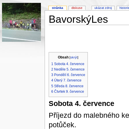
stránka
diskuse
ukázat zdroj
histori
BavorskýLes
Obsah
[
skrýt
]
1
Sobota 4. července
2
Neděle 5. července
3
Pondělí 6. července
4
Úterý 7. července
5
Středa 8. července
6
Čtvrtek 9. července
Sobota 4. července
Příjezd do malebného ke
potůček.