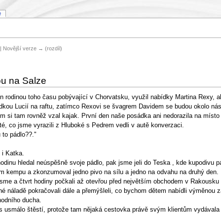
e
) | Novější verze → (rozdíl)
ou na Salze
ěn rodinou toho času pobývající v Chorvatsku, využil nabídky Martina Rexy,
ádkou Lucií na raftu, zatímco Rexovi se švagrem Davidem se budou okolo nás
em si tam rovněž vzal kajak. První den naše posádka ani nedorazila na místo
té, co jsme vyrazili z Hluboké s Pedrem vedli v autě konverzaci.
 to pádlo??."
 i Katka.
 hodinu hledal neúspěšně svoje pádlo, pak jsme jeli do Teska , kde kupodivu
žším kempu a zkonzumoval jedno pivo na sílu a jedno na odvahu na druhý den.
li jsme a čtvrt hodiny počkali až otevřou před největším obchodem v Rakous
é náladě pokračovali dále a přemýšleli, co bychom dětem nabídli výměnou z
hodního ducha.
smálo štěstí, protože tam nějaká cestovka právě svým klientům vydávala pádl