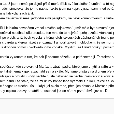
 tudíž jsem neměl po dojetí příliš morál tříbit své kajakářské umění na té ne
a raději simuloval, že je mu nabla. Takže jsem na kajak vyrazil sám hned p
mne kdykoliv zachránit.
sem traverzoval mezi jednoduššími peřejkami, se bavil komentováním a kritik
lížil k inkriminovanému vrcholu svého kajakování, jímž mělo být bravurní sjet
poněkud neodhadl sílu proudu a ten mne do té největší peřeje začal vtahovat
í po prdeli, aniž bych vyvolal v trénujících rakouských záchranářích touhu po
ré cigaretu a kterou házet se rozmáchl a hodil takovým obloukem, že se mu 
m s drobnou pomocí okolojedoucího vodáka. Myslím, že David poskytl poměrně
htěla vykoupat s tím, že pak jí hodíme házečku a přitáhneme ji. Tentokrát 
soutěsce, kde se cvaknul Marťas a ztratil pádlo, které jsme chytili z raftu a
entálně nemá kajak a zachytil se na skále. My jsme přistály na druhém břehu
blající a proudící vody nechtělo, ale nakonec se nechal přesvědčit a když s
ením osudu se stalo, že se mi druhý konec lana vysmekl z rukou, takže se Ma
 špagátu s trochou úsilí, když jel okolo mne, přeci jen dosáhl a Marťase přit
y nejsou takový amatéři a poserové jak se nám v první chvíli jevilo :-D