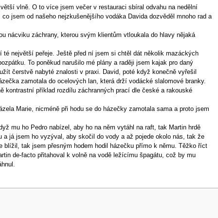
jvětší vlně. O to více jsem večer v restauraci sbíral odvahu na nedělní
oté, co jsem od našeho nejzkušenějšího vodáka Davida dozvěděl mnoho rad a
ou nácviku záchrany, kterou svým klientům vtloukala do hlavy nějaká
í té největší peřeje. Ještě před ní jsem si chtěl dát několik mazáckých
 pozpátku. To poněkud narušilo mé plány a raději jsem kajak pro daný
užít čerstvě nabyté znalosti v praxi. David, poté když konečně vyřešil
házečka zamotala do ocelových lan, která drží vodácké slalomové branky.
 kontrastní příklad rozdílu záchranných prací dle české a rakouské
házela Marie, nicméně při hodu se do házečky zamotala sama a proto jsem
 když mu ho Pedro nabízel, aby ho na něm vytáhl na raft, tak Martin hrdě
 a já jsem ho vyzýval, aby skočil do vody a až pojede okolo nás, tak že
e blížil, tak jsem přesným hodem hodil házečku přímo k němu. Těžko říct
rtin de-facto přitahoval k volně na vodě ležícímu špagátu, což by mu
áhnul.