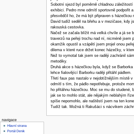
Sobotní sjezd byl poměrně chladnou záležitostí a
exhibici. Pedro mne odmítl sportovně podpořit 
přesvědčil ho, že má být připraven s házečkou 
David tudíž seděl na břehu a v mezičase, kdy j
rakouská cestovka.
Načež se začala blížit má velká chvíle a já se b
traverzů na peřeji trochu nad ní, nicméně jsem 
okamžik opustil a vzápětí jsem projel onou peřej
dilema v které ruce držet konec házečky, v kte
Než to vymotal tak jsem se raději zachránil sá
metodiky.
Druhá akce s házečkou byla, když se Barborka c
lehce fialovějící Barborku raději přitáhl pádlem.
Třetí faux pas nastalo v nejobtížnějším místě v 
odmítl s tím, že pádlo nepotřebuje, protože mom
ho přitáhnu házečkou. Moc se mu do studené, bu
jak se to mohlo stát, ale nějakým neblahým říz
spíše nepomohlo, ale naštěstí jsem na ten konec
Tudíž tak. Možná ti Rakušáci s nácvikem záchran
navigace
Hlavní strana
Portál Denik