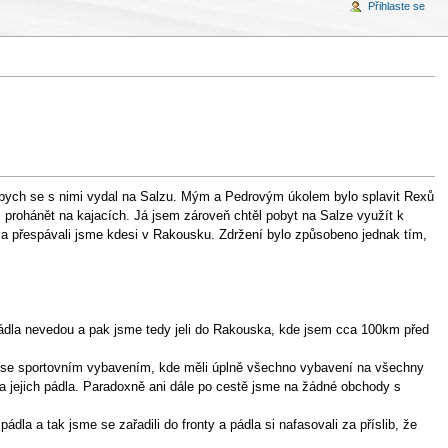
Přihlaste se
 abych se s nimi vydal na Salzu. Mým a Pedrovým úkolem bylo splavit Rexů
 prohánět na kajacích. Já jsem zároveň chtěl pobyt na Salze využít k
 a přespávali jsme kdesi v Rakousku. Zdržení bylo způsobeno jednak tím,
 pádla nevedou a pak jsme tedy jeli do Rakouska, kde jsem cca 100km před
ku se sportovním vybavením, kde měli úplně všechno vybavení na všechny
a jejich pádla. Paradoxně ani dále po cestě jsme na žádné obchody s
a a tak jsme se zařadili do fronty a pádla si nafasovali za příslib, že