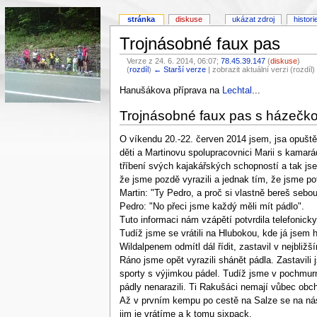
stránka
diskuse
ukázat zdroj
histori
Trojnásobné faux pas
Verze z 24. 6. 2014, 06:07;
78.45.39.147
(
diskuse
)
(
rozdíl
)
← Starší verze
| zobrazit aktuální verzi (rozdíl
Hanušákova příprava na
Lechtal
...
Trojnásobné faux pas s házečk
O víkendu 20.-22. červen 2014 jsem, jsa opušt
děti a Martinovu spolupracovnici Marii s kamar
tříbení svých kajakářských schopností a tak js
že jsme pozdě vyrazili a jednak tím, že jsme po
Martin: "Ty Pedro, a proč si vlastně bereš sebou
Pedro: "No přeci jsme každý měli mít pádlo".
Tuto informaci nám vzápětí potvrdila telefonicky
Tudíž jsme se vrátili na Hlubokou, kde já jsem
Wildalpenem odmítl dál řídit, zastavil v nejbli
Ráno jsme opět vyrazili shánět pádla. Zastavi
sporty s výjimkou pádel. Tudíž jsme v pochmurn
pádly nenarazili. Ti Rakušáci nemají vůbec obc
Až v prvním kempu po cestě na Salze se na nás u
jim je vrátíme a k tomu sixpack.