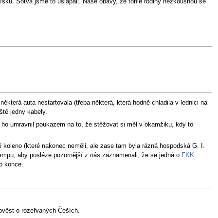
písku. Sotva jsme to ušlapali. Naše obavy, že tohle rodiny nezkousnou se
rá auta nestartovala (třeba některá, která hodně chladila v lednici na
ště jedny kabely.
ff ho umravnil poukazem na to, že stěžovat si měl v okamžiku, kdy to
é koleno (které nakonec neměli, ale zase tam byla rázná hospodská G. I.
kempu, aby posléze pozornější z nás zaznamenali, že se jedná o
FKK
o konce.
 pověst o rozeřvaných Češích.