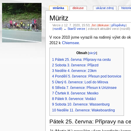
stránka
diskuse
ukázat zdroj
histori
Müritz
Verze z 12. 7. 2020, 15:53;
Jst
(
diskuse
|
příspěvky
)
(
rozdíl
)
← Starší verze
| zobrazit aktuální verzi (rozdíl
V roce 2010 jsme vyrazili na rodinný výlet do ok
2012 k
Chiemsee
.
Obsah
[
skrýt
]
1
Pátek 25. června: Přípravy na cestu
2
Sobota 3. července: Příjezd
3
Neděle 4. července: 23km
4
Pondělí 5. července: Přesun pod borovice
5
Úterý 6. července: Lodí do Mírova
6
Středa 7. července: Přesun k Urizinsee
7
Čtvrtek 8. července: Mexiko
8
Pátek 9. července: Vodáci
9
Sobota 10. července: Wassenburg
10
Neděle 11. července: Wakeboarding
Pátek 25. června: Přípravy na c