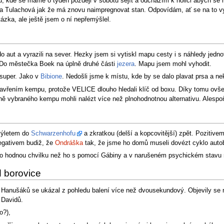
 kde se máme o týden později v sobotu sejít a odcházím k holiči abych se ne
oňa Tulachová jak že má znovu naimpregnovat stan. Odpovídám, ať se na to vy
ázka, ale ještě jsem o ní nepřemýšlel.
 do aut a vyrazili na sever. Hezky jsem si vytiskl mapu cesty i s náhledy jedn
 Do městečka Boek na úplně druhé části
jezera
. Mapu jsem mohl vyhodit.
 super. Jako v
Bibione
. Nedošli jsme k místu, kde by se dalo plavat prsa a n
d zavřením kempu, protože VELICE dlouho hledali klíč od boxu. Díky tomu ovš
 vybraného kempu mohli nalézt více než plnohodnotnou alternativu. Alespo
 výletem do
Schwarzenhofu
a zkratkou (delší a kopcovitější) zpět. Pozitive
Negativem budiž, že
Ondráška
tak, že jsme ho domů museli dovézt cyklo aut
rvalo hodnou chvilku než ho s pomocí Gábiny a v narušeném psychickém stavu na
d borovice
 Hanušáků se ukázal z pohledu balení více než dvousekundový. Objevily se
 Davidů.
o?),