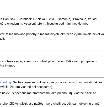
dka Hanušák + Jaroušek + Anička + Viki + Barborka). Pravda je, že loď
, což s ohledem na vzdálený břeh a hloubku pod námi nebylo moc
předtím masírována příběhy o masožravých leknínech vykraulovala několika
dit.
utnali kaviár, který prý chutnal jako lízátko. Dítka nám při zpáteční
před komáry.
oarding
. Nechali jsme se umluvit a pak jsme se závistí pozorovali, jak se
větlili, že tam vlastně ani nechceme).
ýho nálevu s opečenejma bramborama jako přílohou (tj. vlastně řízek ze
eho tělíčko nalézt, ale naštěstí se o chvíli později sám objevil u stanů.