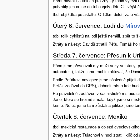
První návrat na kolech pro zbytky rodin vyjevil
potvrdily jen co se do toho vjely děti. Citlivější
tbd: objížďka po asfaltu. O 10km delší, zato vš
Úterý 6. července: Lodí do
Míro
tdb: tolik cyklistů na lodi ještě neměli. zpět to
Ztráty a nálezy: Davidů ztratili Péťu. Tomáš ho 
Středa 7. července: Přesun k Ur
Ráno jsme přesouvali my muži vozy se stany, p
autobaterii), takže jsme mohli zalitovat, že Dav
Podle Peťákovi navigace jsme následně přijeli d
Peťák zadával do GPS), dohodli místo kde budeme 
Po pravidelné zastávce v šachistické restaurac
Jane, která se hrozně smála, když jsme si míst
kemp. No už jsme tam zůstali a jelikož jsme ta
Čtvrtek 8. července: Mexiko
tbd: mexická restaurace a objezd cveclovského
Ztráty a nálezy: Tulachovi v noci ztratili klíč