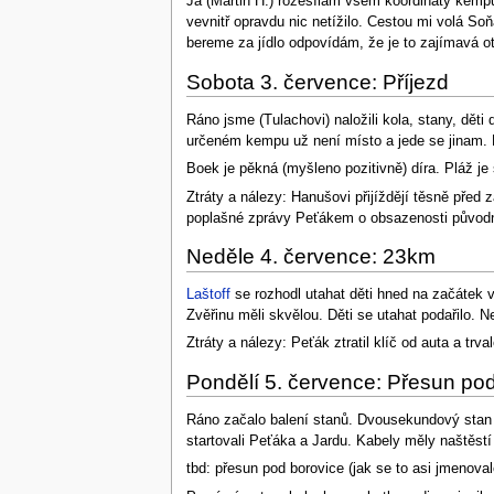
Já (Martin H.) rozesílám všem koordináty kempu,
vevnitř opravdu nic netížilo. Cestou mi volá S
bereme za jídlo odpovídám, že je to zajímavá ot
Sobota 3. července: Příjezd
Ráno jsme (Tulachovi) naložili kola, stany, děti
určeném kempu už není místo a jede se jinam.
Boek je pěkná (myšleno pozitivně) díra. Pláž je
Ztráty a nálezy: Hanušovi přijíždějí těsně pře
poplašné zprávy Peťákem o obsazenosti původně
Neděle 4. července: 23km
Laštoff
se rozhodl utahat děti hned na začátek
Zvěřinu měli skvělou. Děti se utahat podařilo. 
Ztráty a nálezy: Peťák ztratil klíč od auta a t
Pondělí 5. července: Přesun po
Ráno začalo balení stanů. Dvousekundový stan
startovali Peťáka a Jardu. Kabely měly naštěstí
tbd: přesun pod borovice (jak se to asi jmenoval