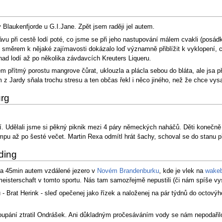
 Blaukenfjorde u G.I.Jane. Zpět jsem raději jel autem.
vávu při cestě lodí poté, co jsme se při jeho nastupování málem cvakli (posá
kou směrem k nějaké zajímavosti dokázalo loď významně přiblížit k vyklopení
 nad lodí až po několika závdavcích Kreuters Liqueru.
 přítmý porostu mangrove čůrat, uklouzla a plácla sebou do bláta, ale jsa 
 Jardy sňala trochu stresu a ten občas řekl i něco jiného, než že chce vysa
rg
Udělali jsme si pěkný piknik mezi 4 páry německých naháčů. Děti konečně och
empu až po šesté večet. Martin Rexa odmítl hrát šachy, schoval se do stanu 
ding
cca 45min autem vzdálené jezero v
Novém Brandenburku
, kde je vlek na
wakeb
meisterschaft v tomto sportu. Nás tam samozřejmě nepustili (či nám spíše vys
u - Brat Herink - sleď opečenej jako řízek a naloženej na pár týdnů do octov
 koupání ztratil Ondrášek. Ani důkladným pročesáváním vody se nám nepodařilo j