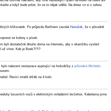
chal ostříhat nakrátko, aby mne následující týden na Albeři na hlavě ani
kašle a když bude pršet, že se to nějak udělá. Na dotaz co si s sebou
otlivých křižovatek. Po průjezdu Berlínem zavolal
Hanušák
, že v původně
ekopnout se koleny o písek.
em byli dostatečně dlouho doma na Internetu, aby v okamžiku vyslání
ň už víme: Kde je Boek?!?!?
m bylo nalezení restaurace aspirující na hvězdičky z
průvodce Michelin
.
obusem.
šel. Rexíci ztratili držák na 4 kolo.
 neduhy luxusních vozů s elektrickým ovládáním lecčehos. Kabelama jsme