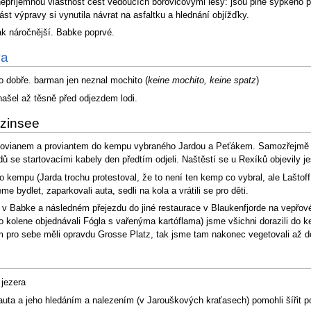
 nepříjemnou vlastnost cest vedoucích borovicovými lesy: jsou plné sypkého 
 část výpravy si vynutila návrat na asfaltku a hlednání objížďky.
ak náročnější. Babke poprvé.
va
 šlo dobře. barman jen neznal mochito (
keine mochito, keine spatz
)
našel až těsně před odjezdem lodi.
izinsee
ovianem a proviantem do kempu vybraného Jardou a Peťákem. Samozřejmě někte
idů se startovacími kabely den předtím odjeli. Naštěstí se u Rexíků objevily je
o kempu (Jarda trochu protestoval, že to není ten kemp co vybral, ale Lašto
bydlet, zaparkovali auta, sedli na kola a vrátili se pro děti.
i v Babke a následném přejezdu do jiné restaurace v Blaukenfjorde na vepřov
o kolene objednávali Fógla s vařenýma kartóflama) jsme všichni dorazili do 
m pro sebe měli opravdu Grosse Platz, tak jsme tam nakonec vegetovali až d
 jezera
 od auta a jeho hledáním a nalezením (v Jarouškových kraťasech) pomohli šířit