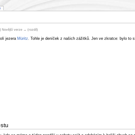
e
) | Novější verze → (rozdíl)
olí jezera
Müritz
. Tohle je deníček z našich zážitků. Jen ve zkratce: bylo to 
estu