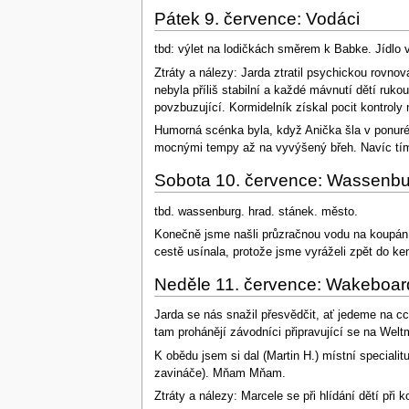
Pátek 9. července: Vodáci
tbd: výlet na lodičkách směrem k Babke. Jídlo v
Ztráty a nálezy: Jarda ztratil psychickou rovno
nebyla příliš stabilní a každé mávnutí dětí ru
povzbuzující. Kormidelník získal pocit kontroly
Humorná scénka byla, když Anička šla v ponurém
mocnými tempy až na vyvýšený břeh. Navíc tím z
Sobota 10. července: Wassenbu
tbd. wassenburg. hrad. stánek. město.
Konečně jsme našli průzračnou vodu na koupání. 
cestě usínala, protože jsme vyráželi zpět do k
Neděle 11. července: Wakeboar
Jarda se nás snažil přesvědčit, ať jedeme na 
tam prohánějí závodníci připravující se na Welt
K obědu jsem si dal (Martin H.) místní specialit
zavináče). Mňam Mňam.
Ztráty a nálezy: Marcele se při hlídání dětí při