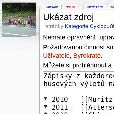
kategorie
diskuse
ukázat zdroj
his
Ukázat zdroj
stránky
Kategorie:Cyklopuť
Nemáte oprávnění „upravi
Požadovanou činnost smě
Uživatelé
,
Byrokraté
.
Můžete si prohlédnout a 