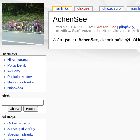
stránka
diskuse
ukázat zdroj
histori
AchenSee
Verze z 21. 6. 2022, 15:41;
Jst
(
diskuse
|
příspěvky
)
(rozdíl) ← Starší verze | zobrazit aktuální verzi (rozdíl
Začali jsme u
AchenSee
, ale pak mělo být oškl
navigace
Hlavní strana
Portál Denik
Aktuality
Poslední změny
Náhodná stránka
Nápověda
hledat
nástroje
Odkazuje sem
Související změny
Speciální stránky